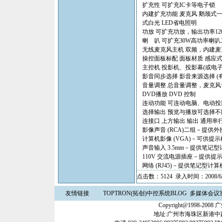
扩充性 可扩充IC卡等电子锁
内建扩充功能 麦克风 鹅颈式
式白光 LED省电照明
功放 可扩充功放，输出功率12
喇 叭 可扩充30W高功率喇叭
无线麦克风主机 双频，内建
操控面板标配 面板材质 感应
主控机 投影机、投影幕(或电
影音同步选择 影音来源选择 
音量调整 总音量调整，麦克风
DVD播放 DVD 控制
连动功能 可连动电脑、电动
选择输出 预览与播放可选择
连接口 上方输出 输出 通用串
影像声音 (RCA)二组－提供
计算机影像 (VGA)－可供提
声音输入 3.5mm－提供笔记
110V 交流电源插座－提供
网络 (RJ45)－提供笔记型计
点击数：5124 录入时间：2008/6/
友情链接
TOPTRON(拓创)中控系统BLOG
多媒体会议
Copyright@1998-2
地址:广州市海珠区新港中路3