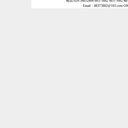
电话:020-34052806 88375882 88375982 
Email：88375882@163.com O