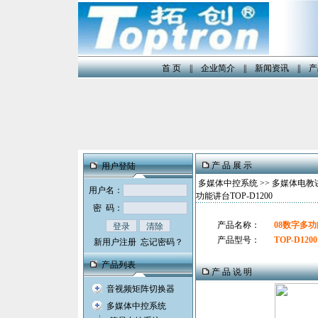
首 页
||
企业简介
||
新闻资讯
||
产
产 品 展 示
用户登陆
多媒体中控系统
>>
多媒体电教讲台
用户名：
功能讲台TOP-D1200
密 码：
产品名称：
08数字多功能
产品型号：
TOP-D1200
新用户注册
忘记密码？
产品列表
产 品 说 明
音视频矩阵切换器
多媒体中控系统