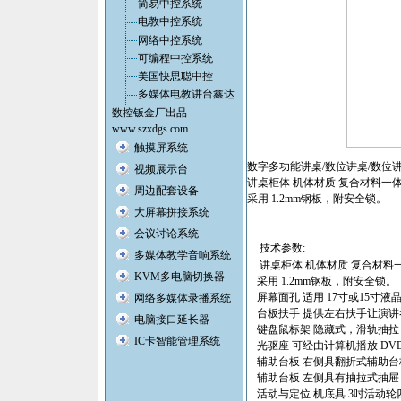
简易中控系统
电教中控系统
网络中控系统
可编程中控系统
美国快思聪中控
多媒体电教讲台鑫达
数控钣金厂出品
www.szxdgs.com
触摸屏系统
数字多功能讲桌/数位讲桌/数位讲台T
视频展示台
讲桌柜体 机体材质 复合材料一体
周边配套设备
采用 1.2mm钢板，附安全锁。
大屏幕拼接系统
会议讨论系统
技术参数:
多媒体教学音响系统
讲桌柜体 机体材质 复合材料一
KVM多电脑切换器
采用 1.2mm钢板，附安全锁。
屏幕面孔 适用 17寸或15寸
网络多媒体录播系统
台板扶手 提供左右扶手让演讲者
电脑接口延长器
键盘鼠标架 隐藏式，滑轨抽拉
IC卡智能管理系统
光驱座 可经由计算机播放 DV
辅助台板 右侧具翻折式辅助
辅助台板 左侧具有抽拉式抽屉
活动与定位 机底具 3吋活动