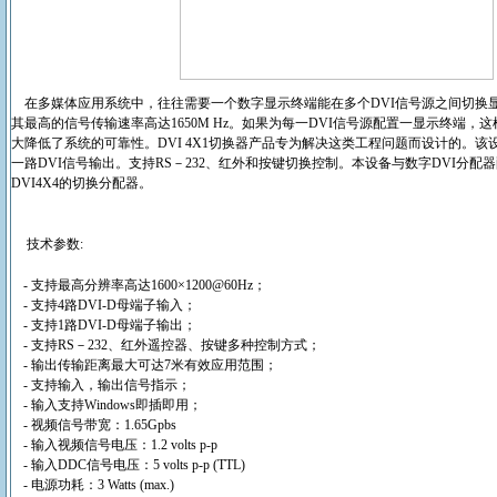
在多媒体应用系统中，往往需要一个数字显示终端能在多个DVI信号源之间切换显示画
其最高的信号传输速率高达1650M Hz。如果为每一DVI信号源配置一显示终端，
大降低了系统的可靠性。DVI 4X1切换器产品专为解决这类工程问题而设计的。该
一路DVI信号输出。支持RS－232、红外和按键切换控制。本设备与数字DVI分配
DVI4X4的切换分配器。
技术参数:
- 支持最高分辨率高达1600×1200@60Hz；
- 支持4路DVI-D母端子输入；
- 支持1路DVI-D母端子输出；
- 支持RS－232、红外遥控器、按键多种控制方式；
- 输出传输距离最大可达7米有效应用范围；
- 支持输入，输出信号指示；
- 输入支持Windows即插即用；
- 视频信号带宽：1.65Gpbs
- 输入视频信号电压：1.2 volts p-p
- 输入DDC信号电压：5 volts p-p (TTL)
- 电源功耗：3 Watts (max.)