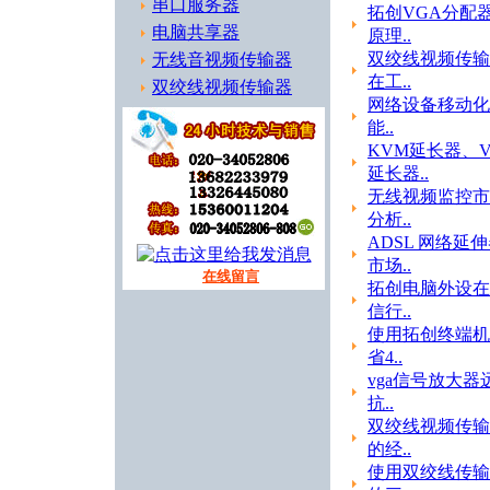
串口服务器
拓创VGA分配
电脑共享器
原理..
双绞线视频传输
无线音视频传输器
在工..
双绞线视频传输器
网络设备移动化
能..
KVM延长器、V
延长器..
无线视频监控市
分析..
ADSL 网络延
市场..
在线留言
拓创电脑外设在
信行..
使用拓创终端机
省4..
vga信号放大器
抗..
双绞线视频传输
的经..
使用双绞线传输