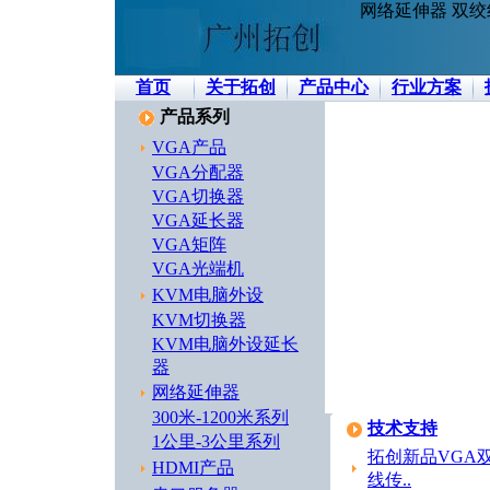
网络延伸器 双绞
首页
关于拓创
产品中心
行业方案
产品系列
VGA产品
VGA分配器
VGA切换器
VGA延长器
VGA矩阵
VGA光端机
KVM电脑外设
KVM切换器
KVM电脑外设延长
器
网络延伸器
300米-1200米系列
技术支持
1公里-3公里系列
拓创新品VGA
HDMI产品
线传..