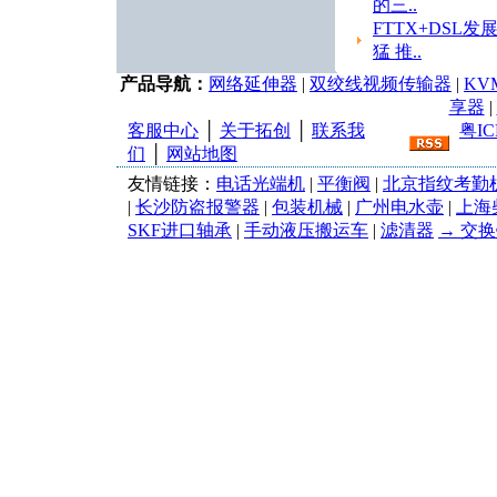
的三..
FTTX+DSL发
猛 推..
产品导航：
网络延伸器
|
双绞线视频传输器
|
KV
享器
|
客服中心
│
关于拓创
│
联系我
粤IC
们
│
网站地图
友情链接：
电话光端机
|
平衡阀
|
北京指纹考勤
|
长沙防盗报警器
|
包装机械
|
广州电水壶
|
上海
SKF进口轴承
|
手动液压搬运车
|
滤清器
→ 交