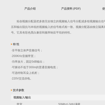
产品介绍
产品资料 (PDF)
使
拓创视频分配器把多路完全独立的视频输入信号分配成多组视频输出信号
压和输出阻抗与本组的视频输入的信号格式相一致。视频分配器由独立隔离
号。它具有彩色黑白兼容和频率响应平坦的特性。
特 性
·非平衡立体声音频信号；
·200KHz音频带宽；
·功率放大，固定0dB输出；
·可驱动不低于300m的普通音频电缆；
·可选特制耳朵上机柜；
·220V交流供电。
技术参数
视频输入/输出
带宽
50Mhz(-3db)满载