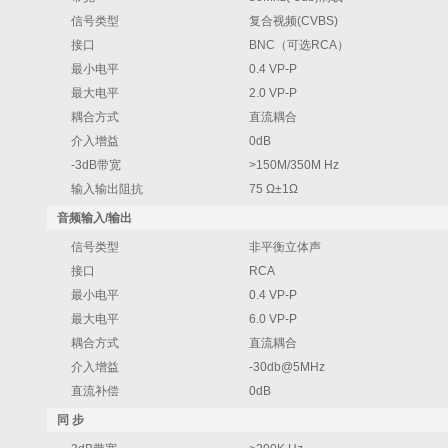
信号类型
复合视频(CVBS)
接口
BNC（可选RCA）
最小电平
0.4 VP-P
最大电平
2.0 VP-P
耦合方式
直流耦合
介入增益
0dB
-3dB带宽
>150M/350M Hz
输入输出阻抗
75 Ω±1Ω
音频输入/输出
信号类型
非平衡立体声
接口
RCA
最小电平
0.4 VP-P
最大电平
6.0 VP-P
耦合方式
直流耦合
介入增益
-30db@5MHz
直流补偿
0dB
同 步