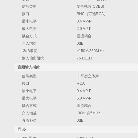
信号类型
复合视频(CVBS)
接口
BNC（可选RCA）
最小电平
0.4 VP-P
最大电平
2.0 VP-P
耦合方式
直流耦合
介入增益
0dB
-3dB带宽
>150M/350M Hz
输入输出阻抗
75 Ω±1Ω
音频输入/输出
信号类型
非平衡立体声
接口
RCA
最小电平
0.4 VP-P
最大电平
6.0 VP-P
耦合方式
直流耦合
介入增益
-30db@5MHz
直流补偿
0dB
同 步