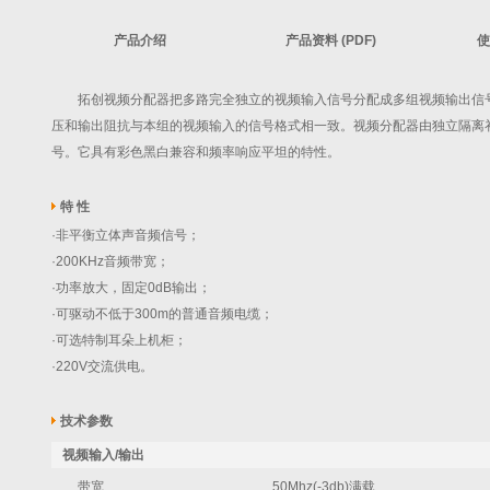
产品介绍
产品资料 (PDF)
使
拓创视频分配器把多路完全独立的视频输入信号分配成多组视频输出信号
压和输出阻抗与本组的视频输入的信号格式相一致。视频分配器由独立隔离
号。它具有彩色黑白兼容和频率响应平坦的特性。
特 性
·非平衡立体声音频信号；
·200KHz音频带宽；
·功率放大，固定0dB输出；
·可驱动不低于300m的普通音频电缆；
·可选特制耳朵上机柜；
·220V交流供电。
技术参数
视频输入/输出
带宽
50Mhz(-3db)满载