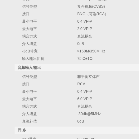
信号类型
复合视频(CVBS)
接口
BNC（可选RCA）
最小电平
0.4 VP-P
最大电平
2.0 VP-P
耦合方式
直流耦合
介入增益
0dB
-3dB带宽
>150M/350M Hz
输入输出阻抗
75 Ω±1Ω
音频输入/输出
信号类型
非平衡立体声
接口
RCA
最小电平
0.4 VP-P
最大电平
6.0 VP-P
耦合方式
直流耦合
介入增益
-30db@5MHz
直流补偿
0dB
同 步