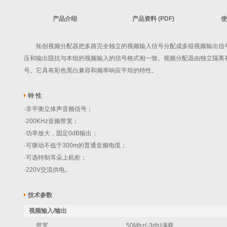
产品介绍
产品资料 (PDF)
使
拓创视频分配器把多路完全独立的视频输入信号分配成多组视频输出信号
压和输出阻抗与本组的视频输入的信号格式相一致。视频分配器由独立隔离
号。它具有彩色黑白兼容和频率响应平坦的特性。
特 性
·非平衡立体声音频信号；
·200KHz音频带宽；
·功率放大，固定0dB输出；
·可驱动不低于300m的普通音频电缆；
·可选特制耳朵上机柜；
·220V交流供电。
技术参数
视频输入/输出
带宽
50Mhz(-3db)满载