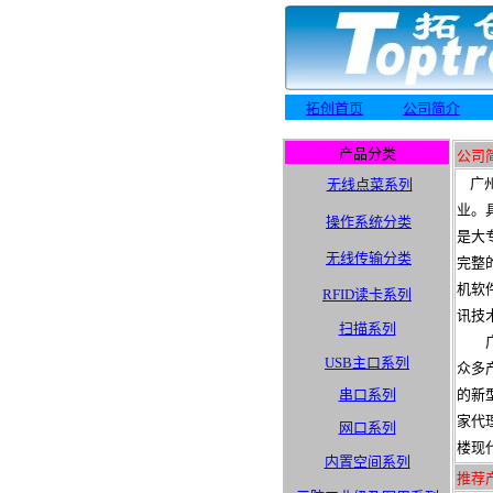
拓创首页
公司简介
产品分类
公司
广州
无线点菜系列
业。
操作系统分类
是大
无线传输分类
完整
机软
RFID读卡系列
讯技
扫描系列
广州
USB主口系列
众多
串口系列
的新
家代
网口系列
楼现
内置空间系列
推荐