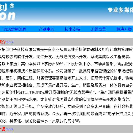
PDA定制流程
产品
中心
技术支持
无线点菜
解决方案
简介
more
拓创电子科技有限公司是一家专业从事无线手持终端研制及相应计算机管理软
具有较强的软件开发、硬件开发、无线通信技术开发、系统集成以及工程安装、
专以上学历，其中本科以上学历占89%，下设研发中心、市场营销部、售后服
的组织结构和技术质量保证体系。公司凝聚了一批具有丰富管理经验和市场经验
件、硬件、网络工程、财务管理等高级技术开发人才，把现代计算机技术、微电
术和企业管理相结合，形成了集产品开发、生产、销售及服务为一体的具有自身
拓创科技(TOPTRON)先后开发研制的“无线点菜手机”、“生产现场数据采集
产品处于国内领先水平。尤其针对我国餐饮行业的实际情况率先开发的集点菜、
型智能无线点菜手机，产品投放市场后，立即受到了众多客户青睐。在社会各界
理商、近千家用户的优秀系统。今天，再一次将我们的最新成果“电子扫描点菜
代化、科学化、规范化管理水平贡献我们的才智。
产品
more