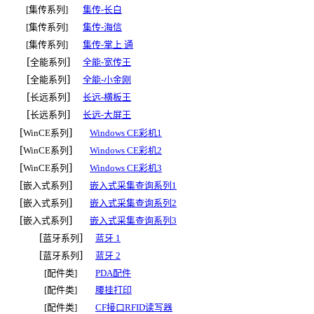
[集传系列]
集传-长白
[集传系列]
集传-海信
[集传系列]
集传-掌上 通
[
]
全能系列
全能-宽传王
[
]
全能系列
全能-小金刚
[
]
长远系列
长远-横板王
[
]
长远系列
长远-大屏王
[
]
WinCE系列
Windows CE彩机1
[
]
WinCE系列
Windows CE彩机2
[
]
WinCE系列
Windows CE彩机3
[
]
嵌入式系列
嵌入式采集查询系列1
[
]
嵌入式系列
嵌入式采集查询系列2
[
]
嵌入式系列
嵌入式采集查询系列3
[
]
蓝牙系列
蓝牙 1
[
]
蓝牙系列
蓝牙 2
[配件类]
PDA配件
[配件类]
腰挂打印
[配件类]
CF接口RFID读写器