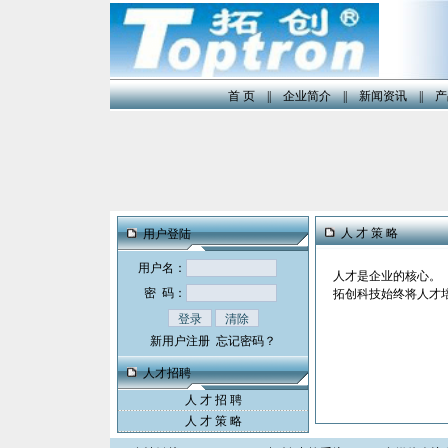
首 页
||
企业简介
||
新闻资讯
||
产
人 才 策 略
用户登陆
用户名：
人才是企业的核心。
密 码：
拓创科技始终将人才
新用户注册
忘记密码？
人才招聘
人 才 招 聘
人 才 策 略