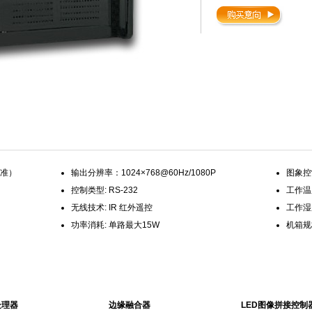
标准）
输出分辨率：1024×768@60Hz/1080P
图象控
控制类型: RS-232
工作温度
无线技术: IR 红外遥控
工作湿度
功率消耗: 单路最大15W
机箱规
处理器
边缘融合器
LED图像拼接控制