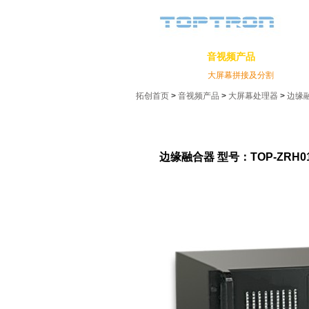
拓创首页
音视频产品
安防产
矩阵切换器
大屏幕拼接及分割
分配
拓创首页
> 
音视频产品
> 
大屏幕处理器
> 
边缘
边缘融合器 型号：TOP-ZRH01