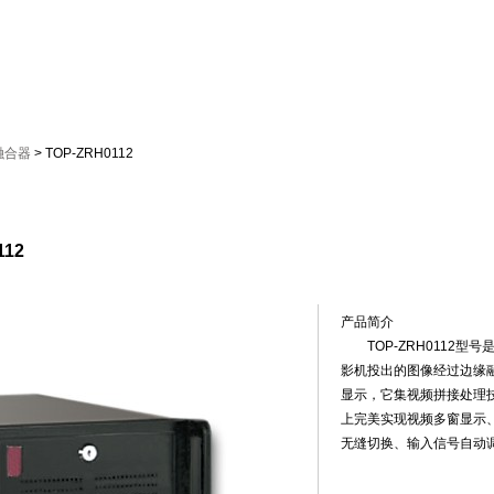
品
广电产品
解决方案
服务中心
关于拓创
器
切换器
转换器
延长器
中控系统
会议系统
视频展台
周边
融合器
> TOP-ZRH0112
产品简介
相
12
产品简介
TOP-ZRH0112型
影机投出的图像经过边缘
显示，它集视频拼接处理
上完美实现视频多窗显示
无缝切换、输入信号自动