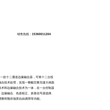
设备
销售热线：
15360011204
关下载
产品方案
布线图与效果图
号是一款十二通道边缘融合器，可将十二台投
融合技术处理，实现一整幅完整无缝大画面
技术和边缘融合技术为一体，在一台控制器
、边缘融合、色差校正、多路信号源选择、
调整和预存场景自由调用等功能。