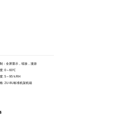
制：全屏显示，缩放，漫游
: 0～60℃
: 5～95％RH
格: 2U-8U标准机架机箱
器