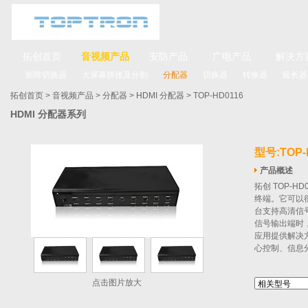
拓创首页
音视频产品
安防产品
广电产品
解决方
矩阵切换器
大屏幕拼接及分割
分配器
切换器
转换器
延长器
拓创首页
>
音视频产品
>
分配器
>
HDMI 分配器
> TOP-HD0116
HDMI 分配器系列
型号:TOP-
产品概述
拓创 TOP-
终端。它可以
台支持高清信
信号输出端时
应用提供解决
心控制、信息
点击图片放大