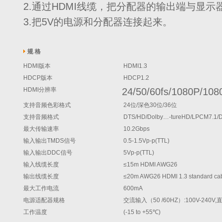
2.通过HDMI线缆，把分配器的输出端与显示
3.把5V的电源和分配器连接起来。
规 格
HDMI版本
HDMI1.3
HDCP版本
HDCP1.2
24/50/60fs/1080P/1080
HDMI分辨率
支持音频色彩格式
24位/深色30位/36位
支持音频格式
DTS/HD/Dolby…-tureHD/LPCM7.1/
最大传输速率
10.2Gbps
输入输出TMDS信号
0.5-1.5Vp-p(TTL)
输入输出DDC信号
5Vp-p(TTL)
输入线缆长度
≤15m HDMI AWG26
输出线缆长度
≤20m AWG26 HDMI 1.3 standard ca
最大工作电流
600mA
电源适配器规格
交流输入（50 /60HZ）:100V-240V,
工作温度
(-15 to +55℃)