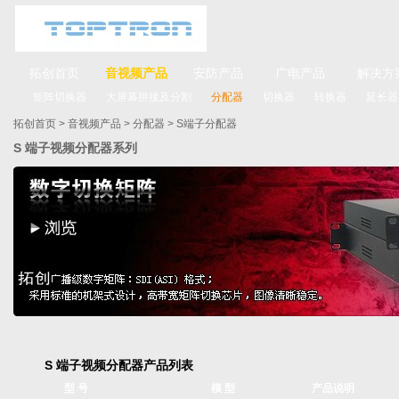
拓创首页
音视频产品
安防产品
广电产品
解决方
矩阵切换器
大屏幕拼接及分割
分配器
切换器
转换器
延长器
拓创首页
>
音视频产品
>
分配器
>
S端子分配器
S 端子视频分配器系列
S 端子视频分配器产品列表
型 号
模 型
产品说明