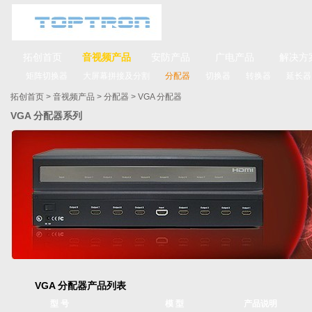
拓创首页
音视频产品
安防产品
广电产品
解决方
矩阵切换器
大屏幕拼接及分割
分配器
切换器
转换器
延长器
拓创首页
>
音视频产品
>
分配器
>
VGA 分配器
VGA 分配器系列
VGA 分配器产品列表
型 号
模 型
产品说明